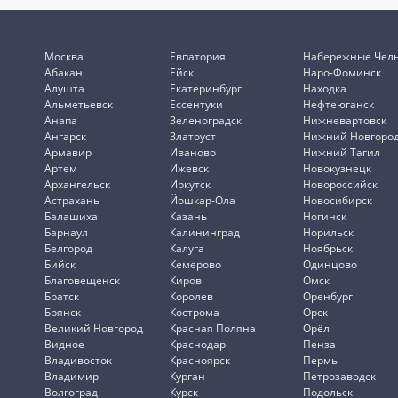
Москва
Евпатория
Набережные Чел
Абакан
Ейск
Наро-Фоминск
Алушта
Екатеринбург
Находка
Альметьевск
Ессентуки
Нефтеюганск
Анапа
Зеленоградск
Нижневартовск
Ангарск
Златоуст
Нижний Новгоро
Армавир
Иваново
Нижний Тагил
Артем
Ижевск
Новокузнецк
Архангельск
Иркутск
Новороссийск
Астрахань
Йошкар-Ола
Новосибирск
Балашиха
Казань
Ногинск
Барнаул
Калининград
Норильск
Белгород
Калуга
Ноябрьск
Бийск
Кемерово
Одинцово
Благовещенск
Киров
Омск
Братск
Королев
Оренбург
Брянск
Кострома
Орск
Великий Новгород
Красная Поляна
Орёл
Видное
Краснодар
Пенза
Владивосток
Красноярск
Пермь
Владимир
Курган
Петрозаводск
Волгоград
Курск
Подольск