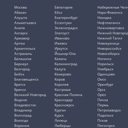
Москва
Евпатория
Набережные Чел
Абакан
Ейск
Наро-Фоминск
Алушта
Екатеринбург
Находка
Альметьевск
Ессентуки
Нефтеюганск
Анапа
Зеленоградск
Нижневартовск
Ангарск
Златоуст
Нижний Новгоро
Армавир
Иваново
Нижний Тагил
Артем
Ижевск
Новокузнецк
Архангельск
Иркутск
Новороссийск
Астрахань
Йошкар-Ола
Новосибирск
Балашиха
Казань
Ногинск
Барнаул
Калининград
Норильск
Белгород
Калуга
Ноябрьск
Бийск
Кемерово
Одинцово
Благовещенск
Киров
Омск
Братск
Королев
Оренбург
Брянск
Кострома
Орск
Великий Новгород
Красная Поляна
Орёл
Видное
Краснодар
Пенза
Владивосток
Красноярск
Пермь
Владимир
Курган
Петрозаводск
Волгоград
Курск
Подольск
Вологда
Липецк
Псков
Воронеж
Люберцы
Пятигорск