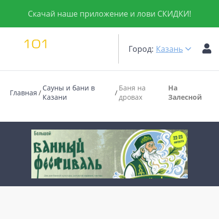
Скачай наше приложение и лови СКИДКИ!
Город:
Казань
Сауны и бани в
Баня на
На
Главная
Казани
дровах
Залесной