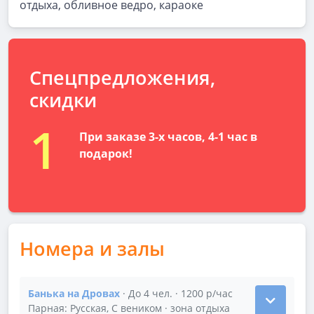
отдыха, обливное ведро, караоке
Спецпредложения,
скидки
1
При заказе 3-х часов, 4-1 час в
подарок!
Номера и залы
Банька на Дровах
· До 4 чел. · 1200 р/час
Показать подробности зала Банька на Дровах
Парная: Русская, С веником · зона отдыха