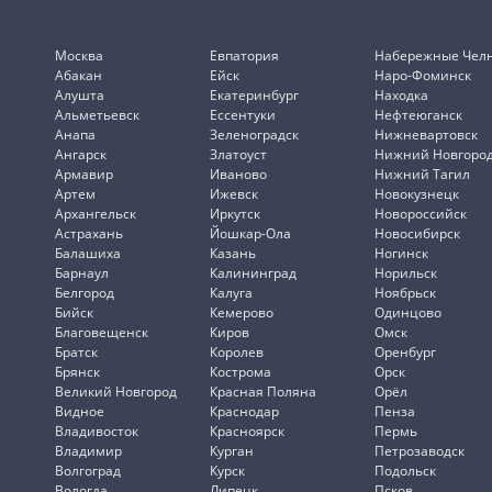
Москва
Евпатория
Набережные Чел
Абакан
Ейск
Наро-Фоминск
Алушта
Екатеринбург
Находка
Альметьевск
Ессентуки
Нефтеюганск
Анапа
Зеленоградск
Нижневартовск
Ангарск
Златоуст
Нижний Новгоро
Армавир
Иваново
Нижний Тагил
Артем
Ижевск
Новокузнецк
Архангельск
Иркутск
Новороссийск
Астрахань
Йошкар-Ола
Новосибирск
Балашиха
Казань
Ногинск
Барнаул
Калининград
Норильск
Белгород
Калуга
Ноябрьск
Бийск
Кемерово
Одинцово
Благовещенск
Киров
Омск
Братск
Королев
Оренбург
Брянск
Кострома
Орск
Великий Новгород
Красная Поляна
Орёл
Видное
Краснодар
Пенза
Владивосток
Красноярск
Пермь
Владимир
Курган
Петрозаводск
Волгоград
Курск
Подольск
Вологда
Липецк
Псков