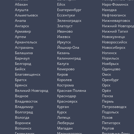
Абакан
Ейск
Наро-Фоминск
Алушта
Екатеринбург
Находка
Альметьевск
Ессентуки
Нефтеюганск
Анапа
Зеленоградск
Нижневартовск
Ангарск
Златоуст
Нижний Новгоро
Армавир
Иваново
Нижний Тагил
Артем
Ижевск
Новокузнецк
Архангельск
Иркутск
Новороссийск
Астрахань
Йошкар-Ола
Новосибирск
Балашиха
Казань
Ногинск
Барнаул
Калининград
Норильск
Белгород
Калуга
Ноябрьск
Бийск
Кемерово
Одинцово
Благовещенск
Киров
Омск
Братск
Королев
Оренбург
Брянск
Кострома
Орск
Великий Новгород
Красная Поляна
Орёл
Видное
Краснодар
Пенза
Владивосток
Красноярск
Пермь
Владимир
Курган
Петрозаводск
Волгоград
Курск
Подольск
Вологда
Липецк
Псков
Воронеж
Люберцы
Пятигорск
Воткинск
Магадан
Реутов
Геленджик
Магнитогорск
Ростов-на-Дону