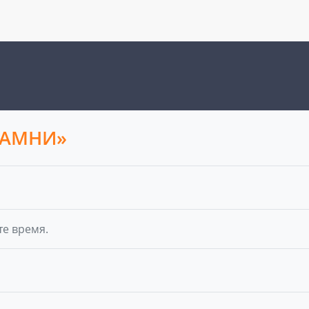
КАМНИ»
те время.