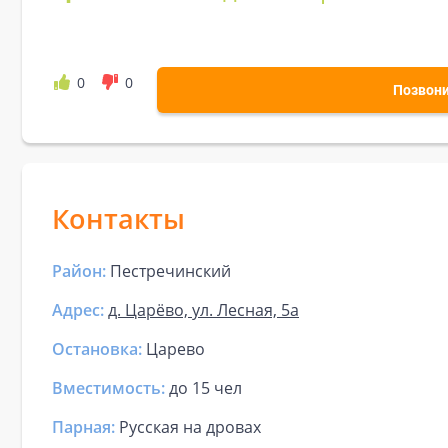
0
0
Позвон
Контакты
Район:
Пестречинский
Адрес:
д. Царёво, ул. Лесная, 5а
Остановка:
Царево
Вместимость:
до
15 чел
Парная
:
Русская на дровах