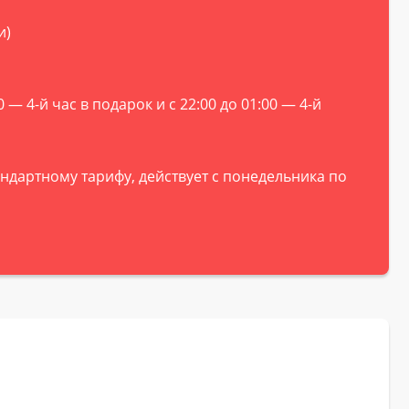
и)
 4-й час в подарок и с 22:00 до 01:00 — 4-й
тандартному тарифу, действует с понедельника по