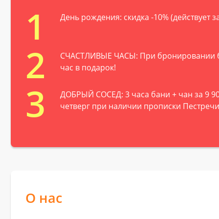
1
День рождения: скидка -10% (действует за
2
СЧАСТЛИВЫЕ ЧАСЫ: При бронировании бани 
час в подарок!
3
ДОБРЫЙ СОСЕД: 3 часа бани + чан за 9 900
четверг при наличии прописки Пестречи
О нас