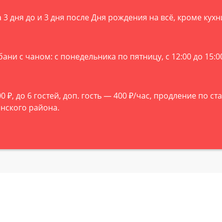
 3 дня до и 3 дня после Дня рождения на всё, кроме кухн
с чаном: с понедельника по пятницу, с 12:00 до 15:00 —
 ₽, до 6 гостей, доп. гость — 400 ₽/час, продление по с
нского района.