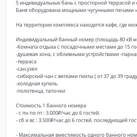
5 индивидуальных бань с просторной террасой и
Баня оборудована мощными чугунными печами «ГР
На территории комплекса находится кафе, где мо
Индивидуальный банный номер (площадь 80 кВ ме
-Комната отдыха с посадочными местами до 15 го
-душевая зона, с обливными устройствами -парная
-терраса
-сан.узел
-сибирский чан с ветками пихты ( от 37 до 39 град
-холодная купель
-полотенца, тапочки
Стоимость 1 банного номера
- ⁠с пн по пт : 3.000₽/час до 6 гостей.
- ⁠сб и вс : 3.500₽/час до 6 гостей. последующий гос
- ⁠Максимальная вместимость одного банного номе