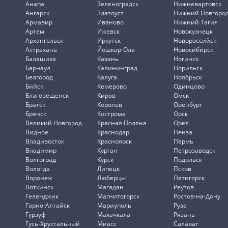
Анапа
Зеленоградск
Нижневартовск
Ангарск
Златоуст
Нижний Новгоро
Армавир
Иваново
Нижний Тагил
Артем
Ижевск
Новокузнецк
Архангельск
Иркутск
Новороссийск
Астрахань
Йошкар-Ола
Новосибирск
Балашиха
Казань
Ногинск
Барнаул
Калининград
Норильск
Белгород
Калуга
Ноябрьск
Бийск
Кемерово
Одинцово
Благовещенск
Киров
Омск
Братск
Королев
Оренбург
Брянск
Кострома
Орск
Великий Новгород
Красная Поляна
Орёл
Видное
Краснодар
Пенза
Владивосток
Красноярск
Пермь
Владимир
Курган
Петрозаводск
Волгоград
Курск
Подольск
Вологда
Липецк
Псков
Воронеж
Люберцы
Пятигорск
Воткинск
Магадан
Реутов
Геленджик
Магнитогорск
Ростов-на-Дону
Горно-Алтайск
Мариуполь
Руза
Гурзуф
Махачкала
Рязань
Гусь-Хрустальный
Миасс
Салават