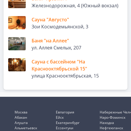
Железнодорожная, 4 (Южный вокзал)
Сауна "Августо"
Зои Космодемьянской, 3
Баня "на Аллее"
ул. Аллея Смелых, 207
Сауна с бассейном "На
Краснооктябрьской 15"
улица Краснооктябрьская, 15
Москва
Евпатория
Набережные Чел
Абакан
Ейск
Наро-Фоминск
Алушта
Екатеринбург
Находка
Альметьевск
Ессентуки
Нефтеюганск