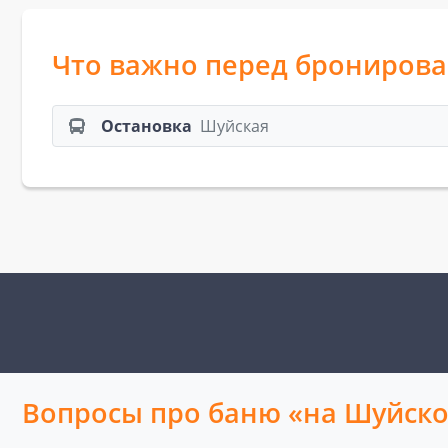
Что важно перед брониров
Остановка
Шуйская
Вопросы про баню «на Шуйск