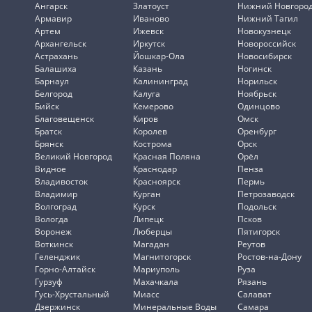
Ангарск
Златоуст
Нижний Новгоро
Армавир
Иваново
Нижний Тагил
Артем
Ижевск
Новокузнецк
Архангельск
Иркутск
Новороссийск
Астрахань
Йошкар-Ола
Новосибирск
Балашиха
Казань
Ногинск
Барнаул
Калининград
Норильск
Белгород
Калуга
Ноябрьск
Бийск
Кемерово
Одинцово
Благовещенск
Киров
Омск
Братск
Королев
Оренбург
Брянск
Кострома
Орск
Великий Новгород
Красная Поляна
Орёл
Видное
Краснодар
Пенза
Владивосток
Красноярск
Пермь
Владимир
Курган
Петрозаводск
Волгоград
Курск
Подольск
Вологда
Липецк
Псков
Воронеж
Люберцы
Пятигорск
Воткинск
Магадан
Реутов
Геленджик
Магнитогорск
Ростов-на-Дону
Горно-Алтайск
Мариуполь
Руза
Гурзуф
Махачкала
Рязань
Гусь-Хрустальный
Миасс
Салават
Дзержинск
Минеральные Воды
Самара