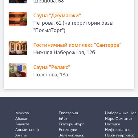
Шевцова, 68
Сауна "Джуманжи"
Петрова, 62 (на территории базы
"ПосылТорг")
Гостиничный комплекс "Сантерра"
Нижняя Набережная, 12б
Сауна "Релакс"
Поленова, 18а
Москва
Евпатория
Набережные Чел
Абакан
Ейск
Наро-Фоминск
Алушта
Екатеринбург
Находка
Альметьевск
Ессентуки
Нефтеюганск
Анапа
Зеленоградск
Нижневартовск