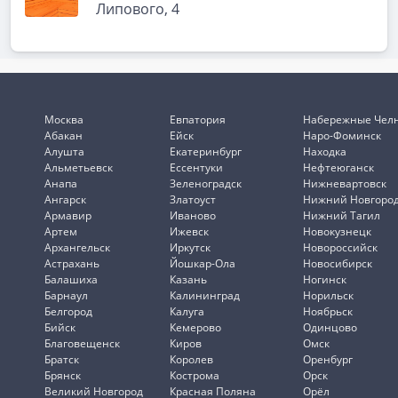
Липового, 4
Москва
Евпатория
Набережные Чел
Абакан
Ейск
Наро-Фоминск
Алушта
Екатеринбург
Находка
Альметьевск
Ессентуки
Нефтеюганск
Анапа
Зеленоградск
Нижневартовск
Ангарск
Златоуст
Нижний Новгоро
Армавир
Иваново
Нижний Тагил
Артем
Ижевск
Новокузнецк
Архангельск
Иркутск
Новороссийск
Астрахань
Йошкар-Ола
Новосибирск
Балашиха
Казань
Ногинск
Барнаул
Калининград
Норильск
Белгород
Калуга
Ноябрьск
Бийск
Кемерово
Одинцово
Благовещенск
Киров
Омск
Братск
Королев
Оренбург
Брянск
Кострома
Орск
Великий Новгород
Красная Поляна
Орёл