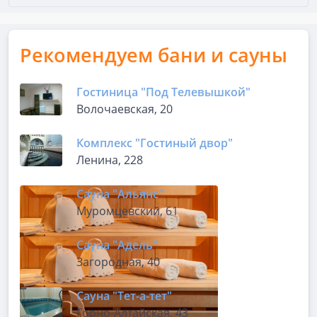
Рекомендуем бани и сауны
Гостиница "Под Телевышкой"
Волочаевская, 20
Комплекс "Гостиный двор"
Ленина, 228
Сауна "Альянс"
Муромцевский, 61
Сауна "Адель"
Загородная, 40
Сауна "Тет-а-тет"
Горно-Алтайская, 43