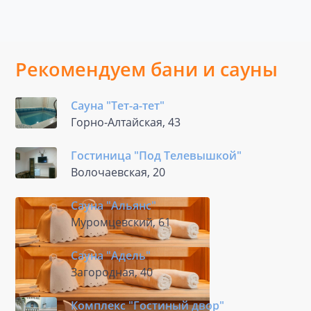
Рекомендуем бани и сауны
Сауна "Тет-а-тет"
Горно-Алтайская, 43
Гостиница "Под Телевышкой"
Волочаевская, 20
Сауна "Альянс"
Муромцевский, 61
Сауна "Адель"
Загородная, 40
Комплекс "Гостиный двор"