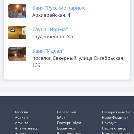
Баня "Русские парные"
Архиерейская, 4
Сауна "Норма"
Студенческая 24а
Баня "Идеал"
поселок Северный, улица Октябрьская,
139
Москва
Евпатория
Набережные Чел
Абакан
Ейск
Наро-Фоминск
Алушта
Екатеринбург
Находка
Альметьевск
Ессентуки
Нефтеюганск
Анапа
Зеленоградск
Нижневартовск