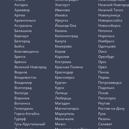
Ангарск
Златоуст
Нижний Новгоро
Армавир
Иваново
Нижний Тагил
Артем
Ижевск
Новокузнецк
Архангельск
Иркутск
Новороссийск
Астрахань
Йошкар-Ола
Новосибирск
Балашиха
Казань
Ногинск
Барнаул
Калининград
Норильск
Белгород
Калуга
Ноябрьск
Бийск
Кемерово
Одинцово
Благовещенск
Киров
Омск
Братск
Королев
Оренбург
Брянск
Кострома
Орск
Великий Новгород
Красная Поляна
Орёл
Видное
Краснодар
Пенза
Владивосток
Красноярск
Пермь
Владимир
Курган
Петрозаводск
Волгоград
Курск
Подольск
Вологда
Липецк
Псков
Воронеж
Люберцы
Пятигорск
Воткинск
Магадан
Реутов
Геленджик
Магнитогорск
Ростов-на-Дону
Горно-Алтайск
Мариуполь
Руза
Гурзуф
Махачкала
Рязань
Гусь-Хрустальный
Миасс
Салават