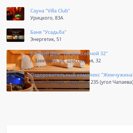
Сауна "Villa Club"
Урицкого, 83А
Баня "Усадьба"
Энергетик, 51
Банный Дом "На Шоссейной 32"
п.Заветный, ул. Шоссейная, 32
Оздоровительный комплекс "Жемчужина
Пос. Заветный, Лазурная, 235 (угол Чапаева