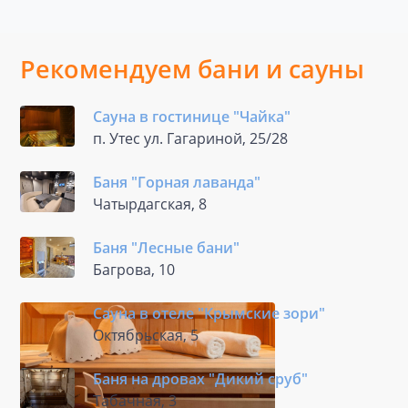
Рекомендуем бани и сауны
Сауна в гостинице "Чайка"
п. Утес ул. Гагариной, 25/28
Баня "Горная лаванда"
Чатырдагская, 8
Баня "Лесные бани"
Багрова, 10
Сауна в отеле "Крымские зори"
Октябрьская, 5
Баня на дровах "Дикий сруб"
Табачная, 3