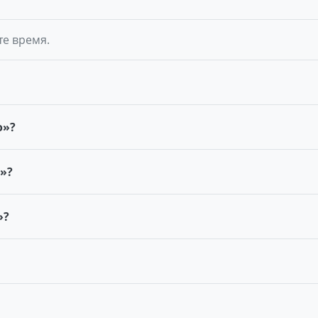
те время.
о»?
»?
»?