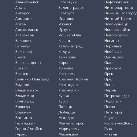
Альметьевск
Ессентуки
Нефтеюганск
Анапа
Зеленоградск
Нижневартовск
Ангарск
Златоуст
Нижний Новгоро
Армавир
Иваново
Нижний Тагил
Артем
Ижевск
Новокузнецк
Архангельск
Иркутск
Новороссийск
Астрахань
Йошкар-Ола
Новосибирск
Балашиха
Казань
Ногинск
Барнаул
Калининград
Норильск
Белгород
Калуга
Ноябрьск
Бийск
Кемерово
Одинцово
Благовещенск
Киров
Омск
Братск
Королев
Оренбург
Брянск
Кострома
Орск
Великий Новгород
Красная Поляна
Орёл
Видное
Краснодар
Пенза
Владивосток
Красноярск
Пермь
Владимир
Курган
Петрозаводск
Волгоград
Курск
Подольск
Вологда
Липецк
Псков
Воронеж
Люберцы
Пятигорск
Воткинск
Магадан
Реутов
Геленджик
Магнитогорск
Ростов-на-Дону
Горно-Алтайск
Мариуполь
Руза
Гурзуф
Махачкала
Рязань