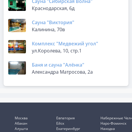
Сауна "Сибирская Волна"
Краснодарская, 6д
Сауна "Виктория"
Калинина, 70в
Комплекс "Медвежий угол"
ул.Королева, 10, стр.1
Баня и сауна "Алёнка"
Александра Матросова, 2а
Москва
Евпатория
Набережные Чел
Абакан
Ейск
Наро-Фоминск
Алушта
Екатеринбург
Находка