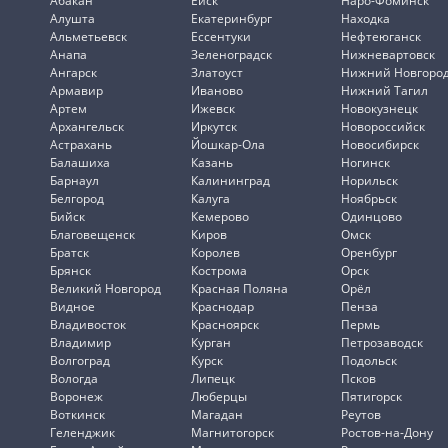
Абакан
Ейск
Наро-Фоминск
Алушта
Екатеринбург
Находка
Альметьевск
Ессентуки
Нефтеюганск
Анапа
Зеленоградск
Нижневартовск
Ангарск
Златоуст
Нижний Новгоро
Армавир
Иваново
Нижний Тагил
Артем
Ижевск
Новокузнецк
Архангельск
Иркутск
Новороссийск
Астрахань
Йошкар-Ола
Новосибирск
Балашиха
Казань
Ногинск
Барнаул
Калининград
Норильск
Белгород
Калуга
Ноябрьск
Бийск
Кемерово
Одинцово
Благовещенск
Киров
Омск
Братск
Королев
Оренбург
Брянск
Кострома
Орск
Великий Новгород
Красная Поляна
Орёл
Видное
Краснодар
Пенза
Владивосток
Красноярск
Пермь
Владимир
Курган
Петрозаводск
Волгоград
Курск
Подольск
Вологда
Липецк
Псков
Воронеж
Люберцы
Пятигорск
Воткинск
Магадан
Реутов
Геленджик
Магнитогорск
Ростов-на-Дону